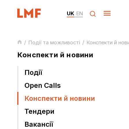
UK
EN
/
Події та можливості
/
Конспекти й нов
Конспекти й новини
Події
Open Calls
Конспекти й новини
Тендери
Вакансії