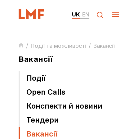
UK
EN
/
Події та можливості
/
Вакансії
Вакансії
Події
Open Calls
Конспекти й новини
Тендери
Вакансії