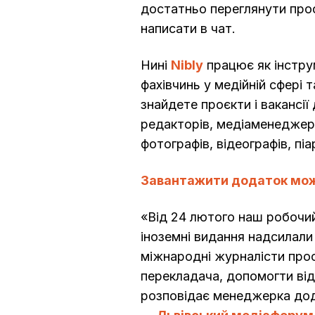
достатньо переглянути проф
написати в чат.
Нині
Nibly
працює як інструм
фахівчинь у медійній сфері т
знайдете проєкти і вакансії
редакторів, медіаменеджері
фотографів, відеографів, пі
Завантажити додаток мож
«Від 24 лютого наш робочий
іноземні видання надсилали
міжнародні журналісти прос
перекладача, допомогти ві
розповідає менеджерка дод