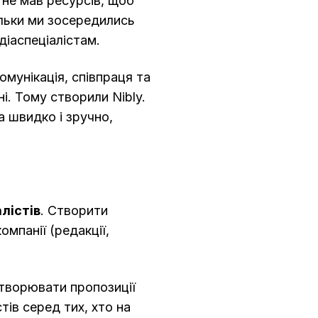
не мав ресурсів, щоб
ільки ми зосередились
діаспеціалістам.
омунікація, співпраця та
і. Тому створили Nibly.
а швидко і зручно,
лістів
. Створити
омпанії (редакції,
створювати пропозиції
тів серед тих, хто на