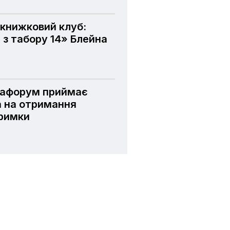
книжковий клуб:
 з табору 14» Блейна
іафорум приймає
а на отримання
тримки