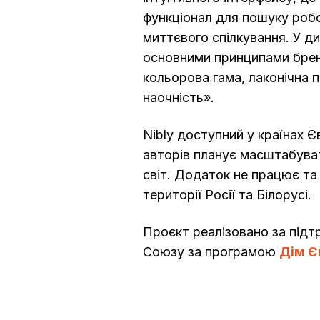
функціонал для пошуку робо
миттєвого спілкування. У д
основними принципами бре
кольорова гама, лаконічна п
наочність».
Nibly доступний у країнах 
авторів планує масштабуват
світ. Додаток не працює та
території Росії та Білорусі.
Проєкт реалізовано за під
Союзу за програмою
Дім Є