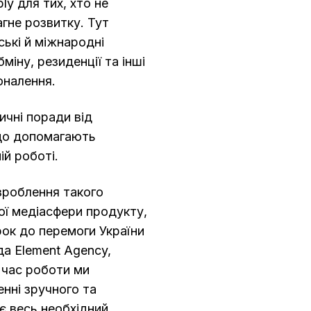
bly для тих, хто не
агне розвитку. Тут
ські й міжнародні
міну, резиденції та інші
оналення.
тичні поради від
що допомагають
ій роботі.
зроблення такого
кої медіасфери продукту,
рок до перемоги України
да Element Agency,
 час роботи ми
нні зручного та
 є весь необхідний