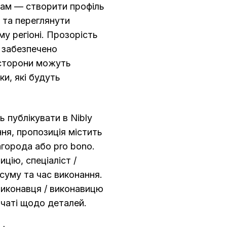
стам — створити профіль
 та переглянути
му регіоні. Прозорість
y забезпечено
 сторони можуть
ки, які будуть
ь публікувати в Nibly
ння, пропозиція містить
города або pro bono.
цію, спеціаліст /
суму та час виконання.
виконавця / виконавицю
 чаті щодо деталей.