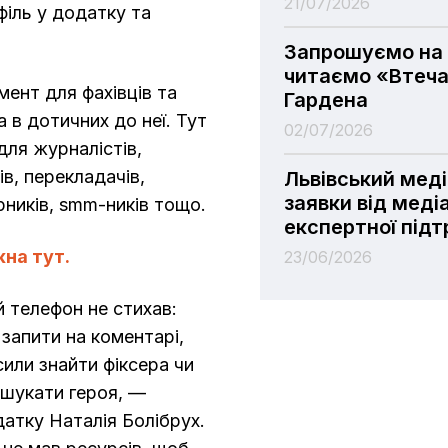
21/07/2026
іль у додатку та
Запрошуємо на 
читаємо «Втеча
ент для фахівців та
Гардена
а в дотичних до неї. Тут
02/07/2026
 для журналістів,
в, перекладачів,
Львівський мед
заявки від меді
арників, smm-ників тощо.
експертної під
на тут.
23/06/2026
 телефон не стихав:
 запити на коментарі,
или знайти фіксера чи
дшукати героя, —
атку Наталія Болібрух.