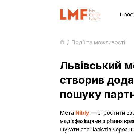
Проє
/
Події та можливості
Львівський 
створив дода
пошуку парт
Мета
Nibly
— спростити вз
медіафахівцями з різних кра
шукати спеціалістів через ш