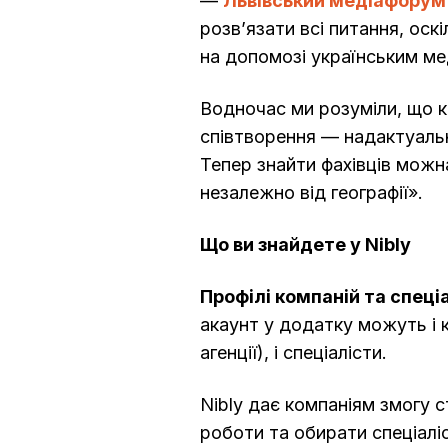
—
Львівський медіафорум
розв’язати всі питання, оск
на допомозі українським ме
Водночас ми розуміли, що к
співтворення — надактуальн
Тепер знайти фахівців можн
незалежно від географії».
Що ви знайдете у Nibly
Профілі компаній та спеціа
акаунт у додатку можуть і к
агенції), і спеціалісти.
Nibly дає компаніям змогу 
роботи та обирати спеціаліс