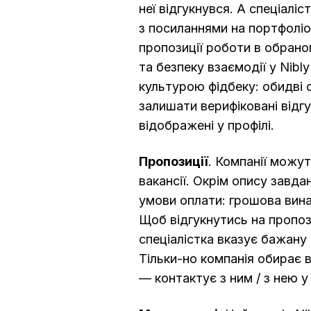
неї відгукнувся. А спеціалі
з посиланнями на портфоліо
пропозиції роботи в обрано
та безпеку взаємодії у Nibl
культурою фідбеку: обидві
залишати верифіковані відгу
відображені у профілі.
Пропозиції
. Компанії можут
вакансії. Окрім опису завда
умови оплати: грошова вина
Щоб відгукнутись на пропози
спеціалістка вказує бажану 
Тільки-но компанія обирає 
— контактує з ним / з нею у