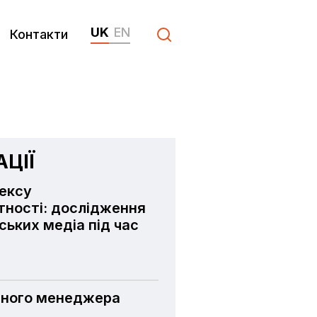
UK
EN
Контакти
ЦІЇ
дексу
ності: дослідження
нських медіа під час
тного менеджера