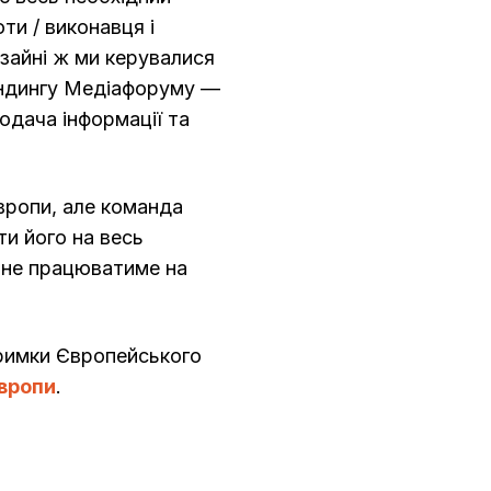
ти / виконавця і
изайні ж ми керувалися
ндингу Медіафоруму —
одача інформації та
Європи, але команда
и його на весь
 не працюватиме на
тримки Європейського
вропи
.