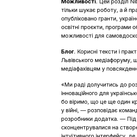
Можливості
. Цей розділ Ni
тільки шукає роботу, а й пр
опубліковано гранти, україн
освітні проєкти, програми об
можливості для самовдоск
Блог
. Корисні тексти і прак
Львівського медіафоруму, 
медіафахівцям у повсякденн
«Ми раді долучитись до ро
інноваційного для українсь
бо віримо, що це ще один к
у війні, — розповідає коман
розробники додатка. — Під
сконцентрувалися на створе
інтуїтивного інтерфейсу, де