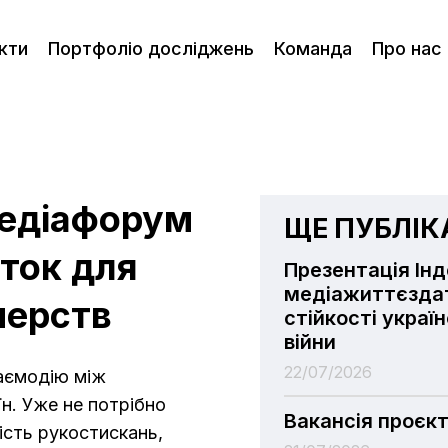
кти
Портфоліо досліджень
Команда
Про нас
медіафорум
ЩЕ ПУБЛІКА
ток для
Презентація Ін
медіажиттєздат
нерств
стійкості украї
війни
22/07/2026
аємодію між
їн. Уже не потрібно
Вакансія проєк
ість рукостискань,