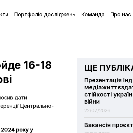
кти
Портфоліо досліджень
Команда
Про нас
йде 16-18
ЩЕ ПУБЛІКА
ові
Презентація Ін
медіажиттєздат
стійкості украї
лосив дати
війни
еренції Центрально-
22/07/2026
Вакансія проєк
 2024 року у