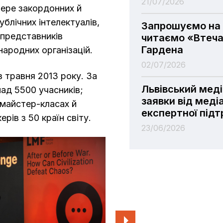
21/07/2026
бере закордонних й
ублічних інтелектуалів,
Запрошуємо на 
, представників
читаємо «Втеча
Гардена
народних організацій.
02/07/2026
з травня 2013 року. За
Львівський мед
над 5500 учасників;
заявки від меді
, майстер-класах й
експертної під
рів з 50 країн світу.
23/06/2026