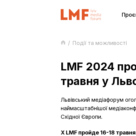
Проє
/
Події та можливості
LMF 2024 про
травня у Льв
Львівський медіафорум ого
наймасштабнішої медіаконф
Східної Європи.
X LMF пройде 16-18 травня