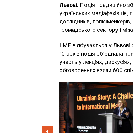
Львові.
Подія традиційно з
українських медіафахівців, п
дослідників, полісімейкерів
громадського сектору і між
LMF відбувається у Львові 
10 років подія об’єднала по
участь у лекціях, дискусіях
обговореннях взяли 600 спіке