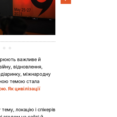
LMF 2023
ворюють важливе й
війну, відновлення,
едіаринку, міжнародну
сною темою стала
ю. Як цивілізації
тему, локацію і спікерів
 згодом на сайті й