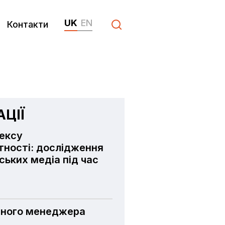
UK
EN
Контакти
ЦІЇ
дексу
ності: дослідження
нських медіа під час
тного менеджера