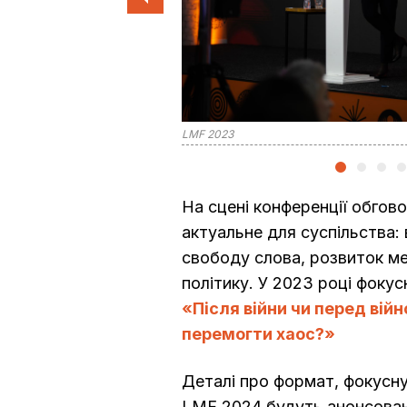
LMF 2023
На сцені конференції обго
актуальне для суспільства: 
свободу слова, розвиток м
політику. У 2023 році фоку
«Після війни чи перед війно
перемогти хаос?»
Деталі про формат, фокусну 
LMF 2024 будуть анонсовані