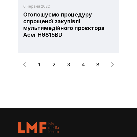
6 червня 2022
Оголошуємо процедуру
спрощеної закупівлі
мультимедійного проєктора
Acer H6815BD
1
2
3
4
8