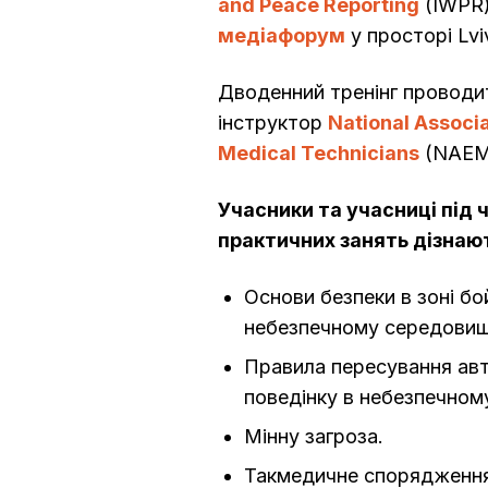
and Peace Reporting
(IWPR
медіафорум
у просторі Lv
Дводенний тренінг проводи
інструктор
National Associ
Medical Technicians
(NAEM
Учасники та учасниці під 
практичних занять дізнаю
Основи безпеки в зоні бо
небезпечному середовищ
Правила пересування ав
поведінку в небезпечном
Мінну загроза.
Такмедичне спорядження