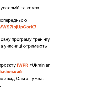
усах змій та комах.
 попередньою
jVWS7iojUpGorK7
.
Повну програму тренінгу
та учасниці отримають
 проєкту
IWPR
«Ukrainian
Львівський
е захід Ольга Гужва,
.