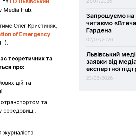
21/07/2026
) та
ГО Львівський
iv Media Hub.
Запрошуємо на 
читаємо «Втеча
тиме Олег Кристиняк,
Гардена
ation of Emergency
02/07/2026
T).
Львівський мед
час теоретичних та
заявки від меді
ться про:
експертної під
23/06/2026
йових дій та
і.
тотранспортом та
у середовищі.
 журналіста.