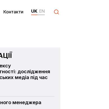
UK
EN
Контакти
ЦІЇ
дексу
ності: дослідження
нських медіа під час
тного менеджера