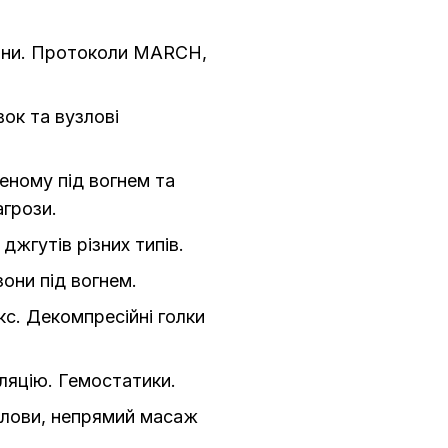
ини. Протоколи MARCH,
вок та вузлові
ному під вогнем та
агрози.
джгутів різних типів.
зони під вогнем.
с. Декомпресійні голки
уляцію. Гемостатики.
олови, непрямий масаж