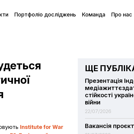
кти
Портфоліо досліджень
Команда
Про нас
будеться
ЩЕ ПУБЛІКА
тичної
Презентація Ін
медіажиттєздат
я
стійкості украї
війни
22/07/2026
Вакансія проєк
ізовують
Institute for War