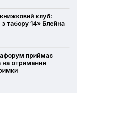
книжковий клуб:
 з табору 14» Блейна
іафорум приймає
а на отримання
тримки