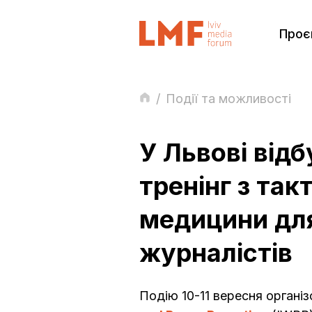
Проє
/
Події та можливості
У Львові від
тренінг з так
медицини дл
журналістів
Подію 10-11 вересня орган