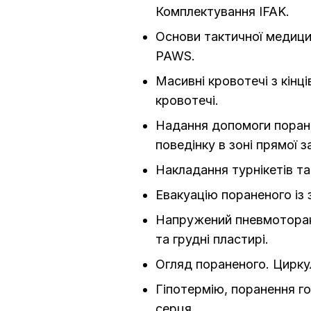
Комплектування IFAK.
Основи тактичної медиц
PAWS.
Масивні кровотечі з кінці
кровотечі.
Надання допомоги поране
поведінку в зоні прямої з
Накладання турнікетів та 
Евакуацію пораненого із 
Напружений пневмоторак
та грудні пластирі.
Огляд пораненого. Цирк
Гіпотермію, поранення г
серця.