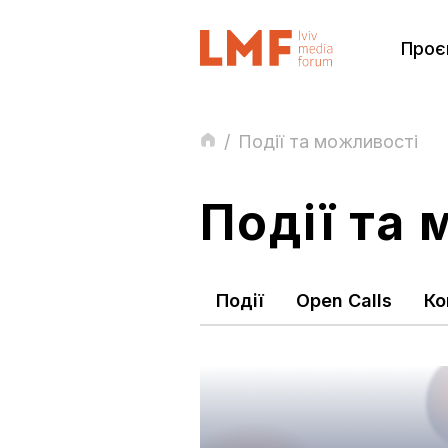
Проє
/
Події та можливості
Події та
Події
Open Calls
Ко