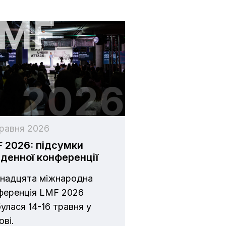
травня 2026
 2026: підсумки
денної конференції
надцята міжнародна
ференція LMF 2026
булася 14-16 травня у
ові.