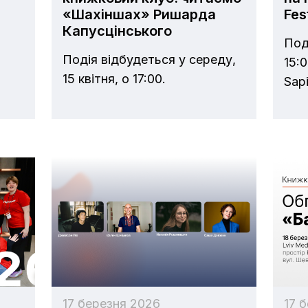
«Шахіншах» Ришарда
Fest
Капусцінського
Под
Подія відбудеться у середу,
15:0
15 квітня, о 17:00.
Sap
17 березня 2026
17 