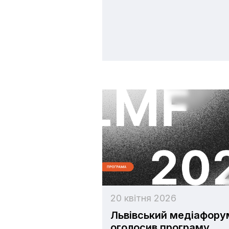
20 квітня 2026
Львівський медіафору
оголосив програму