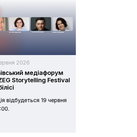
червня 2026
івський медіафорум
ZEG Storytelling Festival
білісі
ія відбудеться 19 червня
:00.