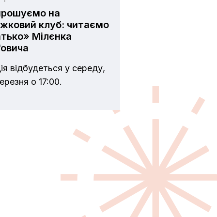
прошуємо на
жковий клуб: читаємо
тько» Мілєнка
ґовича
ія відбудеться у середу,
ерезня о 17:00.