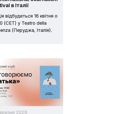
ival в Італії
ія відбудеться 16 квітня о
0 (CET) у Teatro della
ienza (Перуджа, Італія).
березня 2026