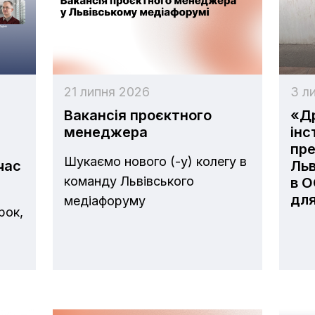
21 липня 2026
3 л
Вакансія проєктного
«Др
менеджера
інс
пр
Шукаємо нового (-y) колегу в
час
Льв
команду Львівського
в О
для
медіафоруму
рок,