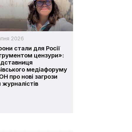
ипня 2026
они стали для Росії
трументом цензури»:
едставниця
івського медіафоруму
ОН про нові загрози
 журналістів