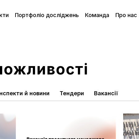
кти
Портфоліо досліджень
Команда
Про нас
 можливості
нспекти й новини
Тендери
Вакансії