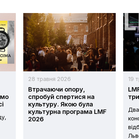
28 травня 2026
19 
Втрачаючи опору,
LMF
ємо
спробуй спертися на
три
сі
культуру. Якою була
Два
культурна програма LMF
ду,
кон
2026
від
Льв