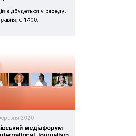
ія відбудеться у середу,
равня, о 17:00.
березня 2026
івський медіафорум
International Journalism