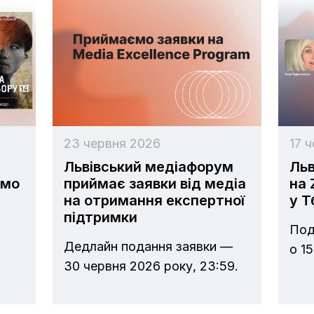
23 червня 2026
17 
Львівський медіафорум
Льв
ємо
приймає заявки від медіа
на 
на отримання експертної
у Т
підтримки
Под
Дедлайн подання заявки —
о 15
30 червня 2026 року, 23:59.