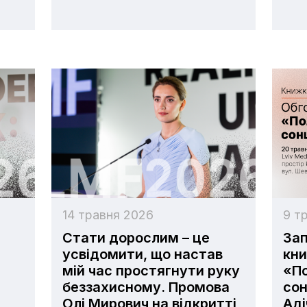
14 травня 2026
9 т
Стати дорослим – це
За
і
усвідомити, що настав
кни
мій час простягнути руку
«П
беззахисному. Промова
сон
Олі Мирович на відкритті
Аді