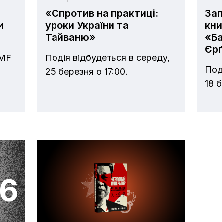
«Спротив на практиці:
За
и
уроки України та
кни
Тайваню»
«Ба
Єр
LMF
Подія відбудеться в середу,
Под
25 березня о 17:00.
18 б