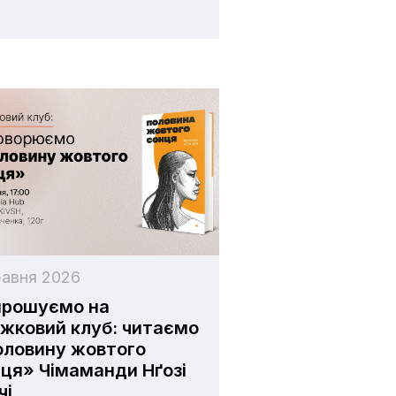
равня 2026
прошуємо на
жковий клуб: читаємо
оловину жовтого
ця» Чімаманди Нґозі
чі