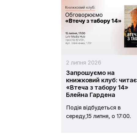
2 липня 2026
Запрошуємо на
книжковий клуб: чита
«Втеча з табору 14»
Блейна Гардена
Подія відбудеться в
середу,15 липня, о 17:00.