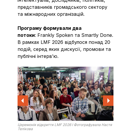
інтелектуалів, дослідників, політиків,
представників громадського сектору
та міжнародних організацій.
Програму формували два
потоки
: Frankly Spoken та Smartly Done.
В рамках LMF 2026 відбулося понад 20
подій, серед яких дискусії, промови та
публічні інтервʼю.
елікова
Церемонія відкриття LMF 2026 I Фотографувала Настя
Потік S
Телікова