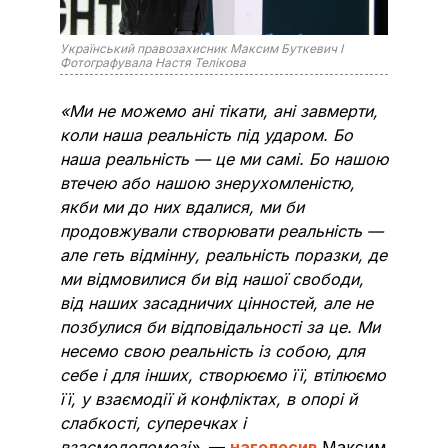
Український правозахисник Максим Буткевич I
Фотографувала Настя Телікова
«Ми не можемо ані тікати, ані завмерти,
коли наша реальність під ударом. Бо
наша реальність — це ми самі. Бо нашою
втечею або нашою знерухомленістю,
якби ми до них вдалися, ми би
продовжували створювати реальність —
але геть відмінну, реальність поразки, де
ми відмовилися би від нашої свободи,
від наших засадничих цінностей, але не
позбулися би відповідальності за це. Ми
несемо свою реальність із собою, для
себе і для інших, створюємо її, втілюємо
її, у взаємодії й конфліктах, в опорі й
слабкості, суперечках і
взаємодопомозі»,
—
наголосив
Максим