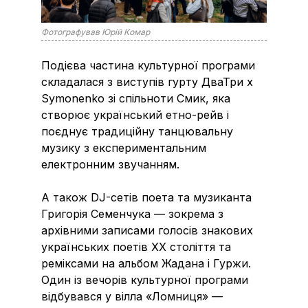
Фотографував Юрій Комар
Подієва частина культурної програми
складалася з виступів гурту ДваТри х
Symonenko зі спільноти Смик, яка
створює український етно-рейв і
поєднує традиційну танцювальну
музику з експериментальним
електронним звучанням.
А також DJ-сетів поета та музиканта
Григорія Семенчука — зокрема з
архівними записами голосів знакових
українських поетів ХХ століття та
реміксами на альбом Жадана і Гуржи.
Один із вечорів культурної програми
відбувався у вілла «Ломниця» —