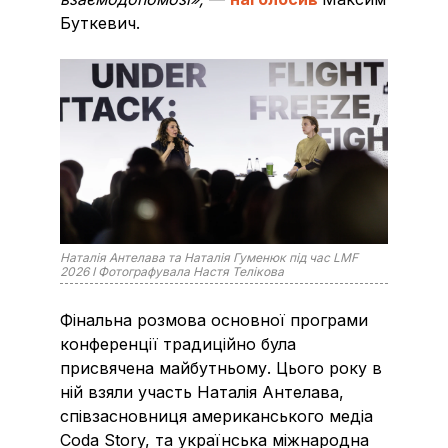
Буткевич.
Наталія Антелава та Наталія Гуменюк під час LMF
2026 I Фотографувала Настя Телікова
Фінальна розмова основної програми
конференції традиційно була
присвячена майбутньому. Цього року в
ній взяли участь Наталія Антелава,
співзасновниця американського медіа
Coda Story, та українська міжнародна