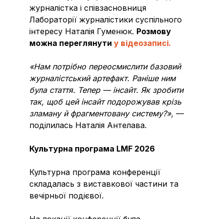
журналістка і співзасновниця
Лабораторії журналістики суспільного
інтересу Наталія Гуменюк.
Розмову
можна переглянути
у відеозаписі.
«Нам потрібно переосмислити базовий
журналістський артефакт. Раніше ним
була стаття. Тепер — інсайт. Як зробити
так, щоб цей інсайт подорожував крізь
зламану й фрагментовану систему?»,
—
поділилась Наталія Антелава.
Культурна програма LMF 2026
Культурна програма конференції
складалась з виставкової частини та
вечірньої подієвої.
На локації конференції була