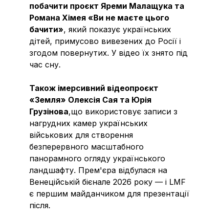
побачити проєкт Яреми Малащука та
Романа Хімея «Ви не маєте цього
бачити»
, який показує українських
дітей, примусово вивезених до Росії і
згодом повернутих. У відео їх знято під
час сну.
Також імерсивний відеопроєкт
«Земля» Oлексія Сая та Юрія
Грузінова
,що використовує записи з
нагрудних камер українських
військових для створення
безперервного масштабного
панорамного огляду українського
ландшафту. Прем'єра відбулася на
Венеційській бієнале 2026 року — і LMF
є першим майданчиком для презентації
після.