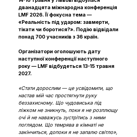
дванадцята міжнародна конференція
LMF 2026. Її фокусна тема —
«Реальність під ударом: завмерти,
тікати чи боротися?». Подію відвідали
понад 700 учасників з 36 країн.
Організатори оголошують дату
наступної конференції наступного
року — LMF відбудеться 13-15 травня
2027.
«Стати дорослим — це усвідомити, що
настав мій час простягнути руку
беззахисному. Що чудовиська під
ліжком не зникнуть, поки я не розплющу
очі й не наважусь зустрітись з ними
поглядом. Що темрява в кімнаті не
закінчиться, допоки я не запалю світло»,