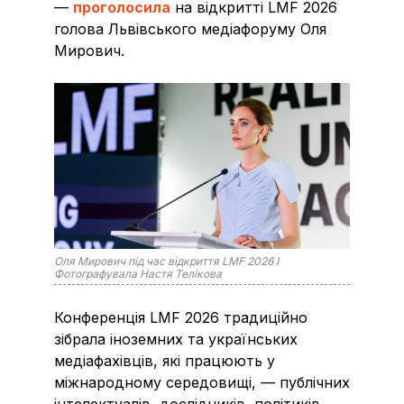
—
проголосила
на відкритті LMF 2026
голова Львівського медіафоруму Оля
Мирович.
Оля Мирович під час відкриття LMF 2026 I
Фотографувала Настя Телікова
Конференція LMF 2026 традиційно
зібрала іноземних та українських
медіафахівців, які працюють у
міжнародному середовищі, — публічних