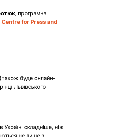
ротюк
, програмна
 Centre for Press and
a (також буде онлайн-
рінці Львівського
 Україні складніше, ніж
аються не лише з