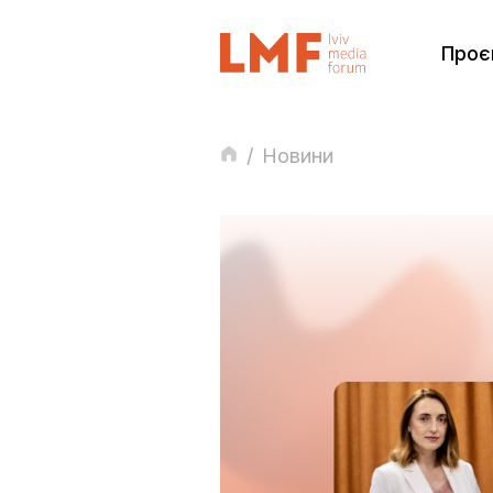
Проє
/
Новини