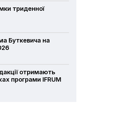
умки триденної
а Буткевича на
026
едакції отримають
жах програми IFRUM