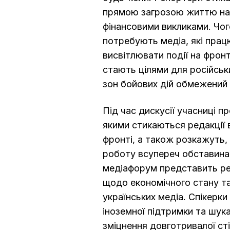
прямою загрозою життю на п
фінансовими викликами. Чог
потребують медіа, які прац
висвітлювати події на фронт
стають цілями для російськ
зон бойових дій обмежений 
Під час дискусії учасниці п
якими стикаються редакції в
фронті, а також розкажуть
роботу всупереч обставина
медіафорум представить р
щодо економічного стану т
українських медіа. Спікерк
іноземної підтримки та шук
зміцнення довготривалої ст