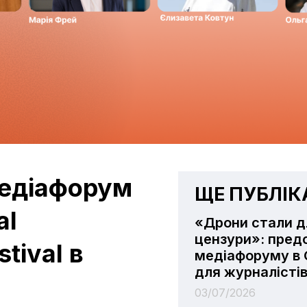
медіафорум
ЩЕ ПУБЛІКА
al
«Дрони стали д
цензури»: пред
tival в
медіафоруму в 
для журналісті
03/07/2026