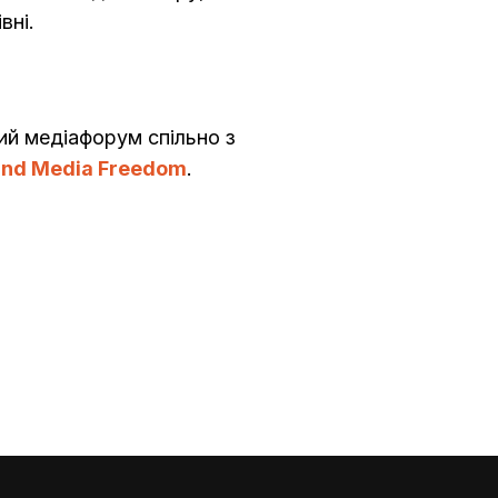
вні.
ий медіафорум спільно з
 and Media Freedom
.