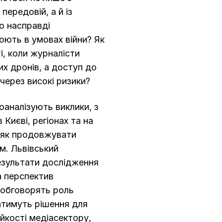
ередовій, а й із
о насправді
юють в умовах війни? Як
і, коли журналісти
их дронів, а доступ до
через високі ризики?
роаналізують виклики, з
 Києві, регіонах та на
, як продовжувати
м. Львівський
езультати дослідження
а перспектив
и обговорять роль
атимуть рішення для
ійкості медіасектору,