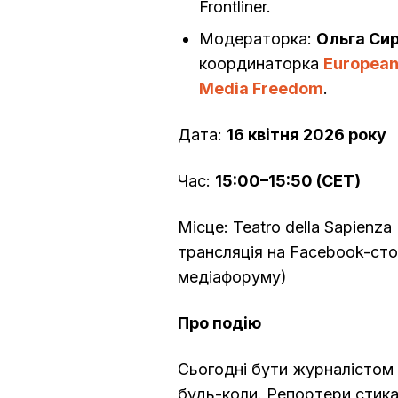
Frontliner.
Модераторка:
Ольга Си
координаторка
European
Media Freedom
.
Дата:
16 квітня 2026 року
Час:
15:00–15:50 (CET)
Місце: Teatro della Sapienz
трансляція на Facebook-сто
медіафоруму)
Про подію
Сьогодні бути журналістом в
будь-коли. Репортери стик