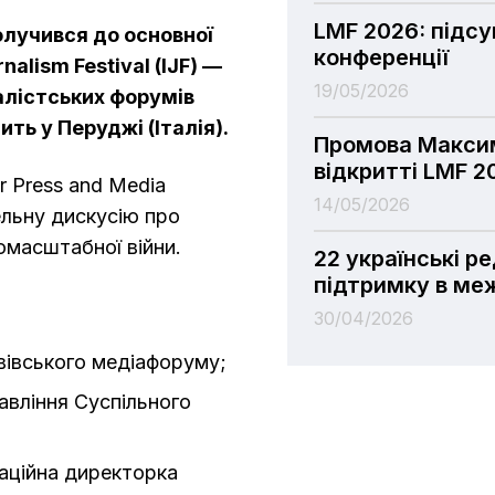
LMF 2026: підс
лучився до основної
конференції
nalism Festival (IJF) —
19/05/2026
алістських форумів
ть у Перуджі (Італія).
Промова Максим
відкритті LMF 2
r Press and Media
14/05/2026
льну дискусію про
номасштабної війни.
22 українські р
підтримку в ме
30/04/2026
ьвівського медіафоруму;
равління Суспільного
раційна директорка