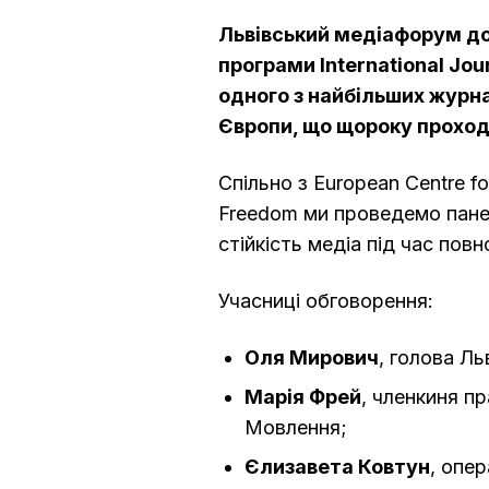
Львівський медіафорум до
програми International Jour
одного з найбільших журн
Європи, що щороку проходи
Спільно з European Centre fo
Freedom ми проведемо пане
стійкість медіа під час пов
Учасниці обговорення:
Оля Мирович
, голова Л
Марія Фрей
, членкиня п
Мовлення;
Єлизавета Ковтун
, опе