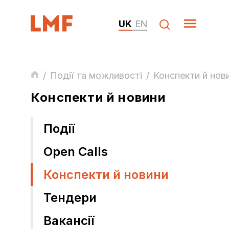
UK
EN
/
Події та можливості
/
Конспекти й нов
Конспекти й новини
Події
Open Calls
Конспекти й новини
Тендери
Вакансії