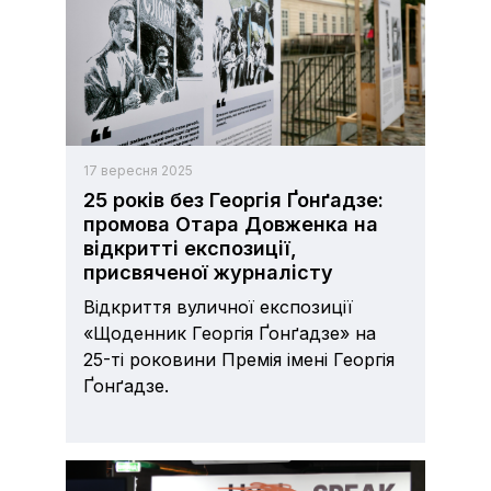
17 вересня 2025
25 років без Георгія Ґонґадзе:
промова Отара Довженка на
відкритті експозиції,
присвяченої журналісту
Відкриття вуличної експозиції
«Щоденник Георгія Ґонґадзе» на
25-ті роковини Премія імені Георгія
Ґонґадзе.