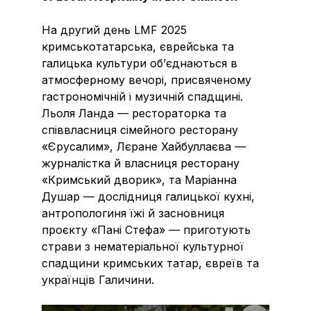
На другий день LMF 2025
кримськотатарська, єврейська та
галицька культури об’єднаються в
атмосферному вечорі, присвяченому
гастрономічній і музичній спадщині.
Льоля Ланда — рестораторка та
співвласниця сімейного ресторану
«Єрусалим», Лєране Хайбуллаєва —
журналістка й власниця ресторану
«Кримський дворик», та Маріанна
Душар — дослідниця галицької кухні,
антропологиня їжі й засновниця
проєкту «Пані Стефа» — приготують
страви з нематеріальної культурної
спадщини кримських татар, євреїв та
українців Галичини.