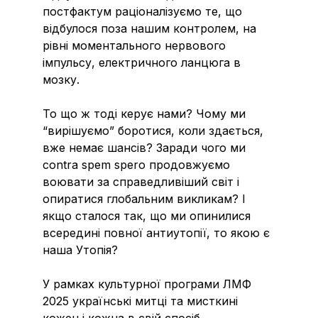
постфактум раціоналізуємо те, що
відбулося поза нашим контролем, на
рівні моментального нервового
імпульсу, електричного ланцюга в
мозку.
То що ж тоді керує нами? Чому ми
“вирішуємо” боротися, коли здається,
вже немає шансів? Заради чого ми
contra spem spero продовжуємо
воювати за справедливіший світ і
опиратися глобальним викликам? І
якщо сталося так, що ми опинилися
всередині повної антиутопії, то якою є
наша Утопія?
У рамках культурної програми ЛМФ
2025 українські митці та мисткині
кожен і кожна в свій спосіб