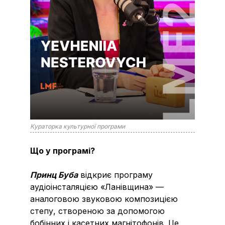
Кураторка культурної програми
Що у програмі?
Принц Буба
відкриє програму
аудіоінсталяцією «Ланівщина» —
аналоговою звуковою композицією
степу, створеною за допомогою
бобінних і касетних магнітофонів. Це