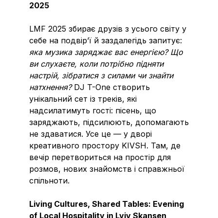
2025
LMF 2025 збирає друзів з усього світу у
себе на подвір’ї й заздалегідь запитує:
яка музика заряджає вас енергією? Що
ви слухаєте, коли потрібно підняти
настрій, зібратися з силами чи знайти
натхнення?
DJ T-One створить
унікальний сет із треків, які
надсилатимуть гості: пісень, що
заряджають, підсилюють, допомагають
не здаватися. Усе це — у дворі
креативного простору KIVSH. Там, де
вечір перетвориться на простір для
розмов, нових знайомств і справжньої
спільноти.
Living Cultures, Shared Tables: Evening
of Local Hospitality in Lviv Skansen