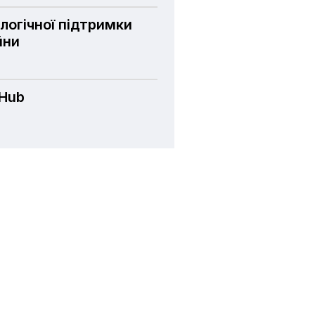
логічної підтримки
йни
 Hub