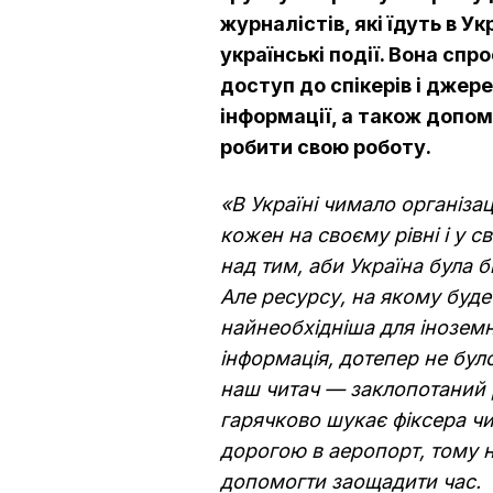
журналістів, які їдуть в У
українські події. Вона сп
доступ до спікерів і джер
інформації, а також допом
робити свою роботу.
«В Україні чимало організаці
кожен на своєму рівні і у 
над тим, аби Україна була б
Але ресурсу, на якому буде
найнеобхідніша для іноземн
інформація, дотепер не бу
наш читач — заклопотаний 
гарячково шукає фіксера ч
дорогою в аеропорт, тому
допомогти заощадити час.