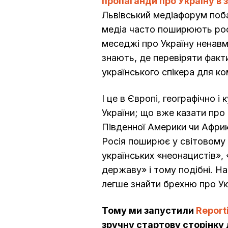
пропаганди про Україну в 
Львівський медіафорум поб
медіа часто поширюють рос
меседжі про Україну ненавм
знають, де перевіряти факти
українського спікера для ко
І це в Європі, географічно і
України; що вже казати про 
Південної Америки чи Афри
Росія поширює у світовому 
українських «неонацистів»
державу» і тому подібні. На
легше знайти брехню про Ук
Тому ми запустили
Report
зручну стартову сторінку