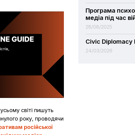
Програма психо
медіа під час ві
28/08/2025
Civic Diplomacy
24/03/2026
 усьому світі пишуть
 минулого року, проводячи
ративам російської