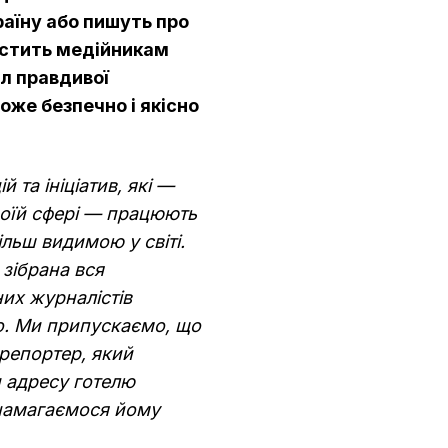
країну або пишуть про
ростить медійникам
ел правдивої
оже безпечно і якісно
й та ініціатив, які —
своїй сфері — працюють
ільш видимою у світі.
 зібрана вся
их журналістів
ло. Ми припускаємо, що
репортер, який
и адресу готелю
 намагаємося йому