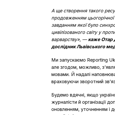
А ще створення такого рес
продовженням цьогорічної 
завданням якої було синхрон
цивілізованого світу у про
варварству», —
каже Отар 
дослідник Львівського ме
Ми запускаємо Reporting Ukr
але згодом, можливо, з’явл
мовами. Й надалі наповнюв
враховуючи зворотний зв’яз
Будемо вдячні, якщо українс
журналісти й організації д
оновленням, уточненням і д