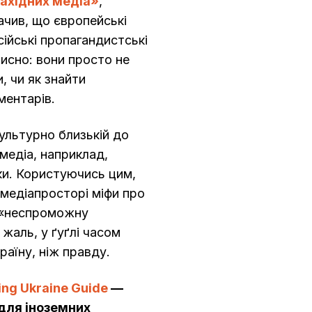
західних медіа»
,
ачив, що європейські
ійські пропагандистські
исно: вони просто не
, чи як знайти
ментарів.
 культурно близькій до
медіа, наприклад,
ки. Користуючись цим,
медіапросторі міфи про
, «неспроможну
 жаль, у ґуґлі часом
раїну, ніж правду.
ing Ukraine Guide
—
 для іноземних