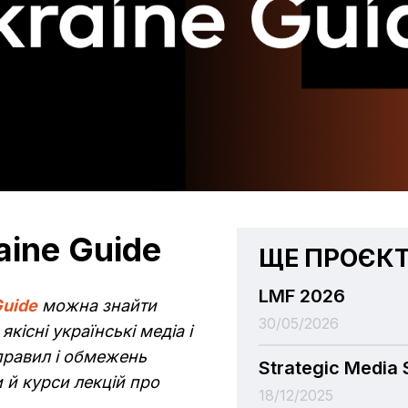
aine Guide
ЩЕ ПРОЄК
LMF 2026
Guide
можна знайти
30/05/2026
якісні українські медіа і
правил і обмежень
Strategic Media
 й курси лекцій про
18/12/2025