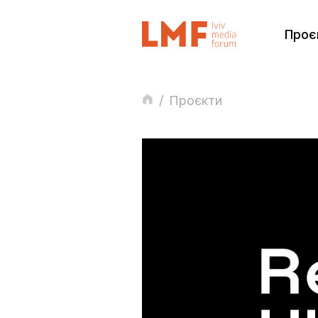
Проє
/
Проєкти