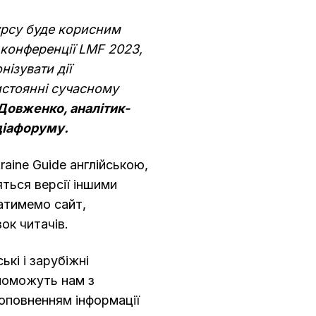
урсу буде корисним
конференції LMF 2023,
ізувати дії
тистоянні сучасному
Довженко, аналітик-
діафоруму.
aine Guide англійською,
яться версії іншими
атимемо сайт,
ок читачів.
ькі і зарубіжні
опоможуть нам з
оповненням інформації