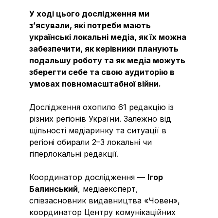
У ході цього дослідження ми
з’ясували, які потреби мають
українські локальні медіа, як їх можна
забезпечити, як керівники планують
подальшу роботу та як медіа можуть
зберегти себе та свою аудиторію в
умовах повномасштабної війни.
Дослідження охопило 61 редакцію із
різних регіонів України. Залежно від
щільності медіаринку та ситуації в
регіоні обирали 2–3 локальні чи
гіперлокальні редакції.
Координатор дослідження —
Ігор
Балинський
, медіаексперт,
співзасновник видавництва «Човен»,
координатор Центру комунікаційних