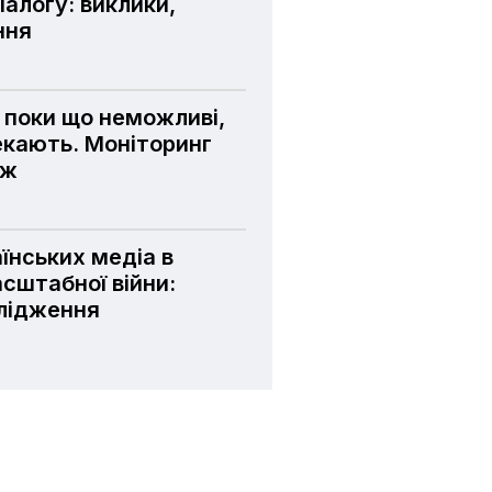
алогу: виклики,
ння
і поки що неможливі,
чекають. Моніторинг
еж
їнських медіа в
сштабної війни:
лідження