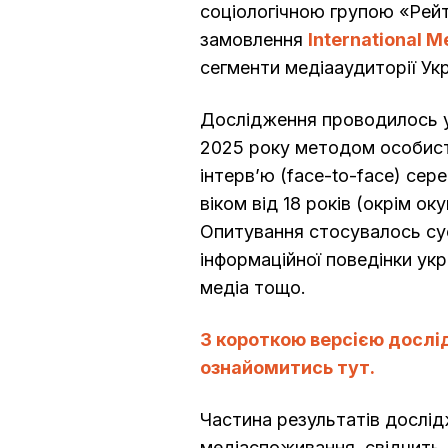
соціологічною групою «Рейт
замовлення
International M
сегменти медіааудиторії Ук
Дослідження проводилось у п
2025 року методом особис
інтерв’ю (face-to-face) сер
віком від 18 років (окрім ок
Опитування стосувалось сус
інформаційної поведінки укр
медіа тощо.
З короткою версією досл
ознайомитись тут.
Частина результатів дослід
медіаспоживання, свідчить,