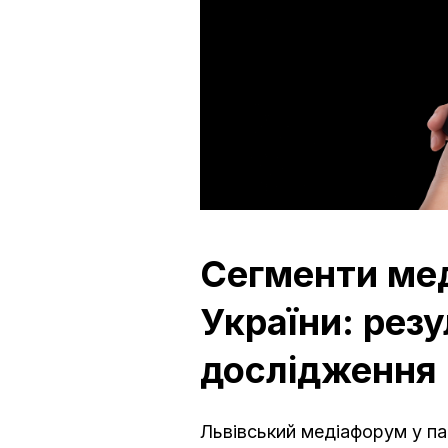
Сегменти мед
України: рез
дослідження
Львівський медіафорум у па