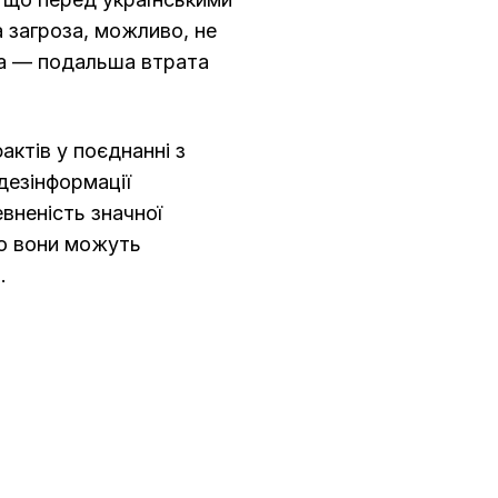
 загроза, можливо, не
та — подальша втрата
актів у поєднанні з
дезінформації
вненість значної
що вони можуть
.