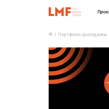
Проє
/
Портфоліо досліджень