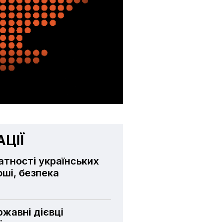
ЦІЇ
атності українських
оші, безпека
ржавні дієвці