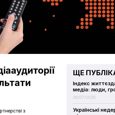
іааудиторії
ЩЕ ПУБЛІКА
ультати
Індекс життєзд
медіа: люди, гр
28/07/2026
Українські неде
ртнерстві з