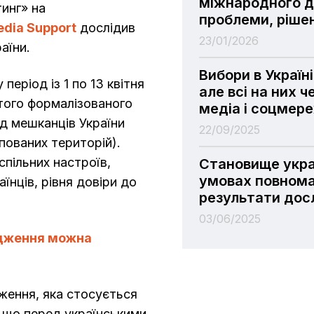
міжнародного ді
инг» на
проблеми, ріше
edia Support
дослідив
23/01/2026
раїни.
Вибори в Україн
еріод із 1 по 13 квітня
але всі на них 
того формалізованого
медіа і соцмер
ед мешканців України
22/09/2025
упованих територій).
пільних настроїв,
Становище укра
умовах повнома
аїнців, рівня довіри до
результати дос
03/06/2025
ідження можна
ження, яка стосується
 що перед українськими