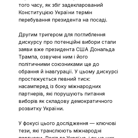
того часу, як збіг задекларований
Конституцією України термін
перебування президента на посаді.
Другим тригером для поглиблення
дискурсу про потенційні вибори стали
заяви вже президента США Дональда
Трампа, озвучені ним і його
політичними союзниками ще до
обрання й інавгурації. У цьому дискурсі
простежується певний тиск:
насамперед із боку міжнародних
партнерів, які порушують питання
виборів як складову демократичного
розвитку України.
У фокусі цього дослідження — ключові
тези, які транслюють міжнародні
партнери, Росія та Україна, і як на них