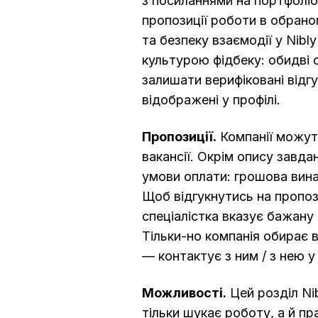
з посиланнями на портфоліо
пропозиції роботи в обрано
та безпеку взаємодії у Nibl
культурою фідбеку: обидві
залишати верифіковані відгу
відображені у профілі.
Пропозиції.
Компанії можуть
вакансії. Окрім опису завда
умови оплати: грошова вина
Щоб відгукнутись на пропози
спеціалістка вказує бажану 
Тільки-но компанія обирає 
— контактує з ним / з нею у
Можливості.
Цей розділ Nib
тільки шукає роботу, а й пр