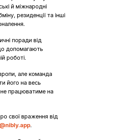
ські й міжнародні
міну, резиденції та інші
оналення.
ичні поради від
що допомагають
ій роботі.
Європи, але команда
и його на весь
 не працюватиме на
ро свої враження від
o@nibly.app
.