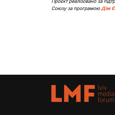
Проєкт реалізовано за під
Союзу за програмою
Дім Є