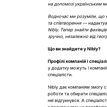
на допомозі українським ме
Водночас ми розуміли, що к
та співтворення — надактуа
Nibly. Тепер знайти фахівці
зручно, незалежно від геогр
Що ви знайдете у Nibly?
Профілі компаній і спеціалі
у додатку можуть і компанії (
спеціалісти.
Nibly дає компаніям змогу 
роботи та обирати спеціаліс
неї відгукнувся. А спеціалі