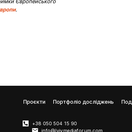
тримки Європейського
вропи
.
Проєкти
Портфоліо досліджень
Под
+38 050 504 15 90
info@lvivmediaforum.com