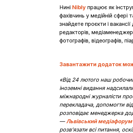
Нині
Nibly
працює як інструм
фахівчинь у медійній сфері т
знайдете проєкти і вакансії
редакторів, медіаменеджері
фотографів, відеографів, пі
Завантажити додаток мож
«Від 24 лютого наш робочий
іноземні видання надсилали
міжнародні журналісти про
перекладача, допомогти ві
розповідає менеджерка дод
—
Львівський медіафорум
розв’язати всі питання, ос