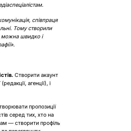
діаспеціалістам.
омунікація, співпраця
льні. Тому створили
в можна швидко і
афії».
стів.
Створити акаунт
редакції, агенції), і
створювати пропозиції
тів серед тих, хто на
стам — створити профіль