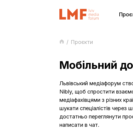
Проє
/
Проєкти
Мобільний до
Львівський медіафорум ств
Nibly, щоб спростити взаєм
медіафахівцями з різних кра
шукати спеціалістів через ш
достатньо переглянути проф
написати в чат.