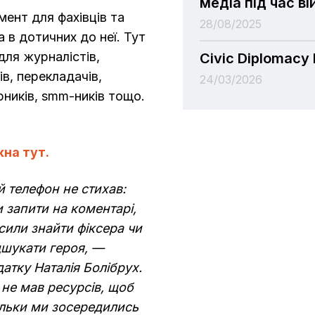
медіа під час ві
ент для фахівців та
28/08/2025
а в дотичних до неї. Тут
 для журналістів,
Civic Diplomacy
в, перекладачів,
24/03/2026
арників, smm-ників тощо.
на тут.
 телефон не стихав:
 запити на коментарі,
сили знайти фіксера чи
дшукати героя, —
атку Наталія Болібрух.
не мав ресурсів, щоб
кільки ми зосередились