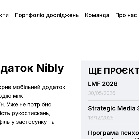
кти
Портфоліо досліджень
Команда
Про нас
даток Nibly
ЩЕ ПРОЄК
LMF 2026
орив мобільний додаток
30/05/2026
одію між
їн. Уже не потрібно
Strategic Media
ість рукостискань,
18/12/2025
іль у застосунку та
Програма психо