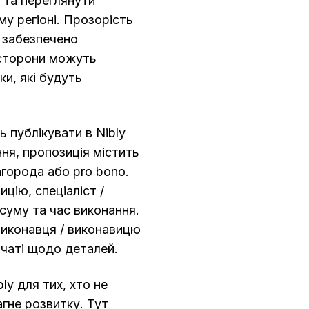
 та переглянути
му регіоні. Прозорість
y забезпечено
 сторони можуть
ки, які будуть
 публікувати в Nibly
ння, пропозиція містить
города або pro bono.
цію, спеціаліст /
суму та час виконання.
виконавця / виконавицю
 чаті щодо деталей.
ly для тих, хто не
агне розвитку. Тут