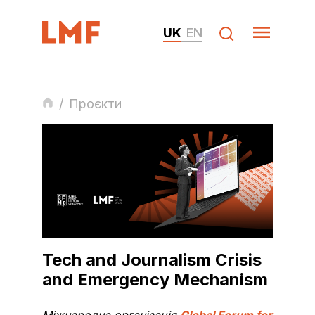
UK
EN
/
Проєкти
Tech and Journalism Crisis
and Emergency Mechanism
Міжнародна організація
Global Forum for