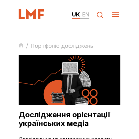
UK
EN
/
Портфоліо досліджень
Дослідження орієнтації
українських медіа
Дослідження на замовлення проєкту