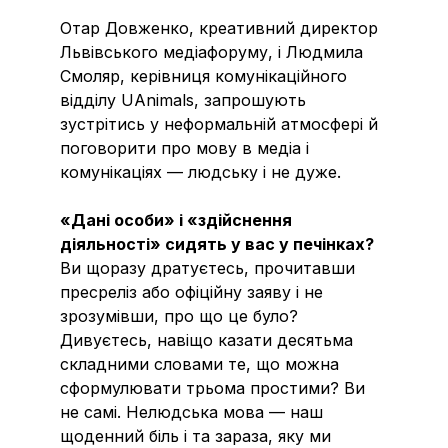
Отар Довженко, креативний директор
Львівського медіафоруму, і Людмила
Смоляр, керівниця комунікаційного
відділу UAnimals, запрошують
зустрітись у неформальній атмосфері й
поговорити про мову в медіа і
комунікаціях — людську і не дуже.
«Дані особи» і «здійснення
діяльності» сидять у вас у печінках?
Ви щоразу дратуєтесь, прочитавши
пресреліз або офіційну заяву і не
зрозумівши, про що це було?
Дивуєтесь, навіщо казати десятьма
складними словами те, що можна
сформулювати трьома простими? Ви
не самі. Нелюдська мова — наш
щоденний біль і та зараза, яку ми