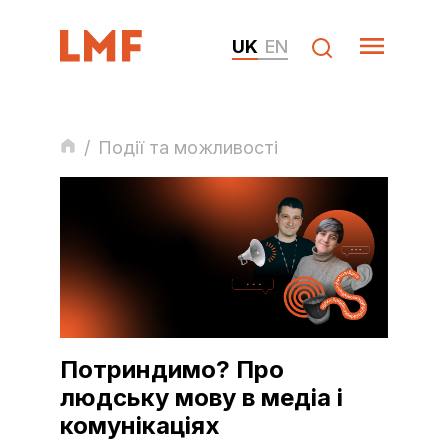
UK
EN
/
Події та можливості
Потриндимо? Про
людську мову в медіа і
комунікаціях