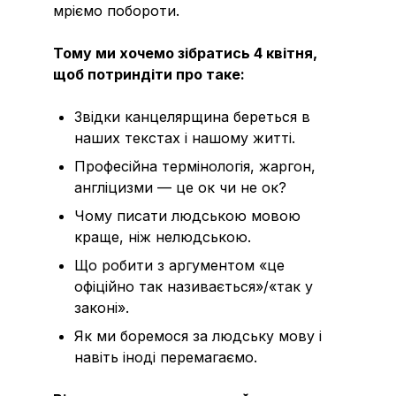
мріємо побороти.
Тому ми хочемо зібратись 4 квітня,
щоб потриндіти про таке:
Звідки канцелярщина береться в
наших текстах і нашому житті.
Професійна термінологія, жаргон,
англіцизми — це ок чи не ок?
Чому писати людською мовою
краще, ніж нелюдською.
Що робити з аргументом «це
офіційно так називається»/«так у
законі».
Як ми боремося за людську мову і
навіть іноді перемагаємо.