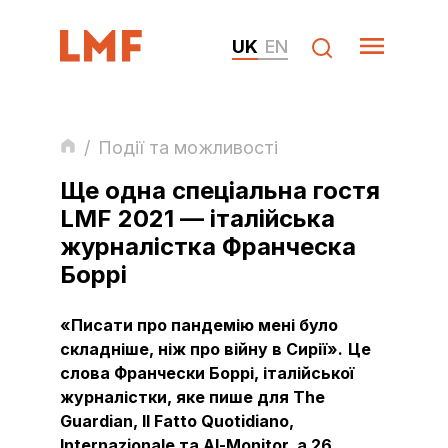
UK
EN
/
Події та можливості
Ще одна спеціальна гостя
LMF 2021 — італійська
журналістка Франческа
Боррі
«Писати про пандемію мені було
складніше, ніж про війну в Сирії».
Це
слова Франчески Боррі, італійської
журналістки, яке пише для The
Guardian, Il Fatto Quotidiano,
Internazionale та Al-Monitor, а 26