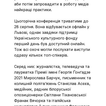
аби потім запровадити в роботу медіа
найкращі практики.
Цьогорічна конференція триватиме до
28 серпня. Вона відбувається офлайн у
Львові, однак завдяки підтримці
Українського культурного фонду
перший день був доступний онлайн.
Тож всі охочі могли послухати виступи
одразу кількох топ-спікерів.
Серед них: журналістка, телеведуча та
лауреатка Премії імені Георгія Ґонґадзе
2021 Мирослава Барчук, письменник та
колишній політв’язень Станіслав Асєєв,
медійник, радник білоруської
опозиціонерки Світлани Тіхановської
Франак Вячорка та італійська