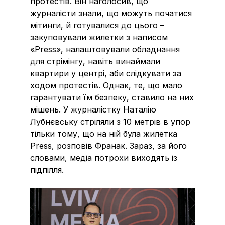
протестів. Він наголосив, що
журналісти знали, що можуть початися
мітинги, й готувалися до цього –
закуповували жилетки з написом
«Press», налаштовували обладнання
для стрімінгу, навіть винаймали
квартири у центрі, аби слідкувати за
ходом протестів. Однак, те, що мало
гарантувати їм безпеку, ставило на них
мішень. У журналістку Наталію
Лубнєвську стріляли з 10 метрів в упор
тільки тому, що на ній була жилетка
Press, розповів Франак. Зараз, за його
словами, медіа потрохи виходять із
підпілля.