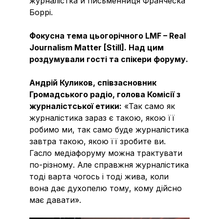
журналістка й письменниця Франческа
Боррі.
Фокусна тема цьогорічного LMF – Real
Journalism Matter [Still]. Над цим
роздумували гості та спікери форуму.
Андрій Куликов, співзасновник
Громадського радіо, голова Комісії з
журналістської етики:
«Так само як
журналістика зараз є такою, якою її
робимо ми, так само буде журналістика
завтра такою, якою її зробите ви.
Гасло медіафоруму можна трактувати
по-різному. Але справжня журналістика
тоді варта чогось і тоді жива, коли
вона дає духопелю тому, кому дійсно
має давати».