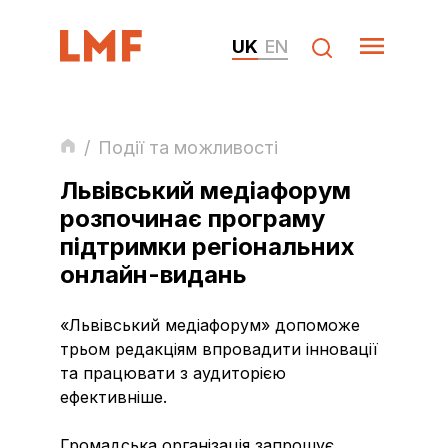
UK
EN
/
Події та можливості
Львівський медіафорум
розпочинає програму
підтримки регіональних
онлайн-видань
«Львівський медіафорум» допоможе
трьом редакціям впровадити інновації
та працювати з аудиторією
ефективніше.
Громадська організація запрошує