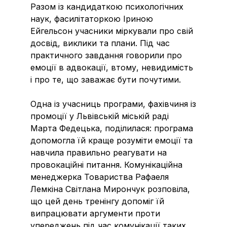
Разом із кандидаткою психологічних
наук, фасилітаторкою Іриною
Ейгельсон учасники міркували про свій
досвід, виклики та плани. Під час
практичного завдання говорили про
емоції в адвокації, втому, невидимість
і про те, що заважає бути почутими.
Одна із учасниць програми, фахівчиня із
промоції у Львівській міській раді
Марта Федецька, поділилася: програма
допомогла їй краще розуміти емоції та
навчила правильно реагувати на
провокаційні питання. Комунікаційна
менеджерка Товариства Рафаеля
Лемкіна Світлана Мирончук розповіла,
що цей день тренінгу допоміг їй
випрацювати аргументи проти
упереджень під час комунікації таких