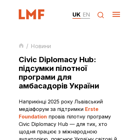
UK
EN
/
Новини
Civic Diplomacy Hub:
підсумки пілотної
програми для
амбасадорів України
Наприкінці 2025 року Львівський
медіафорум за підтримки
Erste
Foundation
провів пілотну програму
Civic Diplomacy Hub — для тих, хто
щодня працює з міжнародною
аудиторією, пояснює Україну світові й