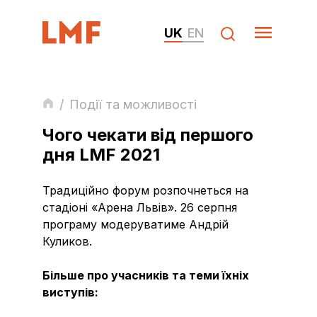
UK
EN
/
Події та можливості
Чого чекати від першого
дня LMF 2021
Традиційно форум розпочнеться на
стадіоні «Арена Львів». 26 серпня
програму модеруватиме Андрій
Куликов.
Більше про учасників та теми їхніх
виступів: