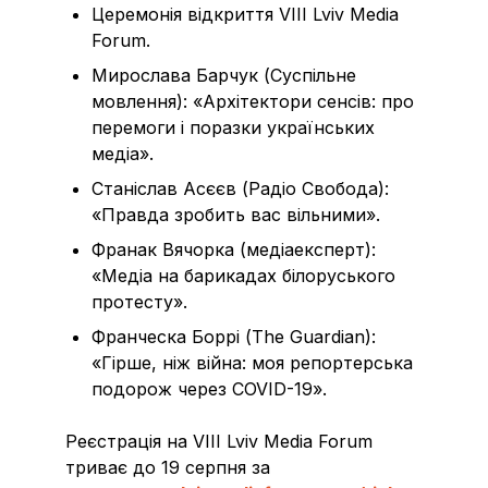
Церемонія відкриття VIIІ Lviv Media
Forum.
Мирослава Барчук (Суспільне
мовлення): «Архітектори сенсів: про
перемоги і поразки українських
медіа».
Станіслав Асєєв (Радіо Свобода):
«Правда зробить вас вільними».
Франак Вячорка (медіаексперт):
«Медіа на барикадах білоруського
протесту».
Франческа Боррі (The Guardian):
«Гірше, ніж війна: моя репортерська
подорож через COVID-19».
Реєстрація на VIII Lviv Media Forum
триває до 19 серпня за