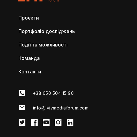
Молодша фінансова менеджерка
Проєкти
ВІКТОРІЯ ПЛОХОТНІЧЕНКО
Грантрайтерка
Портфоліо досліджень
КАТЕРИНА БІЛІНСЬКА
Події та можливості
ОТАР ДОВЖЕНКО
Проєктна менеджерка
Зовнішній експерт із розвитку/підтримки
Команда
медіа
ДІАНА ДЕЛЮРМАН
Контакти
Менеджерка з глобальних комунікацій
АНАТОЛІЙ БІЛОУСЕНКО
+38 050 504 15 90
Старший медіааналітик
info@lvivmediaforum.com
ІРИНА ПІНЧУК