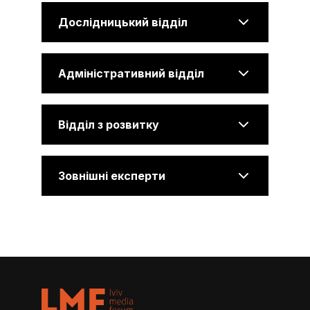
Дослідницький відділ
Адміністративний відділ
Відділ з розвитку
ЮЛІЯ САДОВА
Голова проєктного відділу
Зовнішні експерти
РЕВІДЕ ЗІЯТДІНОВА
Голова комунікаційного відділу
ІГОР БАЛИНСЬКИЙ
Аналітик-дослідник
ЮЛІЯ ПРОЦОВСЬКА